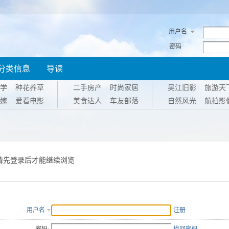
用户名
密码
分类信息
导读
学
种花养草
二手房产
时尚家居
吴江旧影
旅游天
嫁
爱看电影
美食达人
车友部落
自然风光
航拍影
请先登录后才能继续浏览
用户名
注册