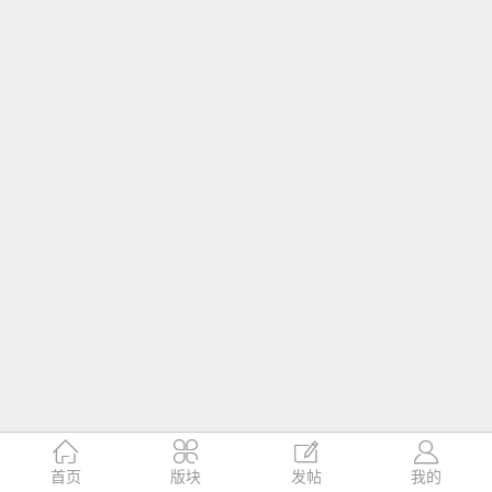




首页
版块
发帖
我的