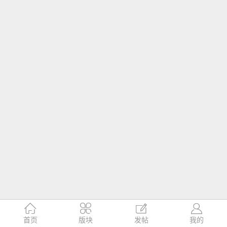




首页
版块
发帖
我的