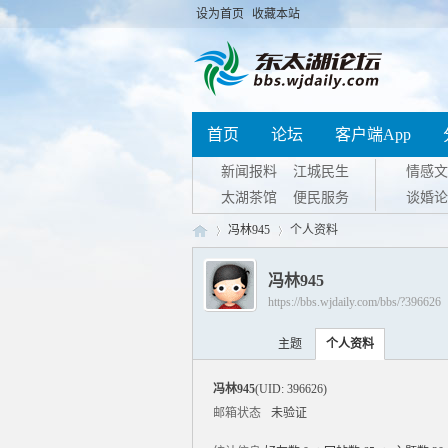
设为首页
收藏本站
首页
论坛
客户端App
新闻报料
江城民生
情感文
太湖茶馆
便民服务
谈婚论
冯林945
个人资料
冯林945
https://bbs.wjdaily.com/bbs/?396626
东
›
›
主题
个人资料
冯林945
(UID: 396626)
邮箱状态
未验证