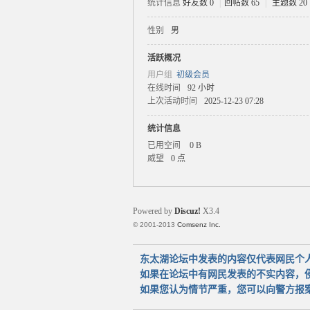
统计信息
好友数 0
|
回帖数 65
|
主题数 20
性别
男
太
活跃概况
用户组
初级会员
在线时间
92 小时
上次活动时间
2025-12-23 07:28
统计信息
已用空间
0 B
威望
0 点
湖
Powered by
Discuz!
X3.4
© 2001-2013
Comsenz Inc.
东太湖论坛中发表的内容仅代表网民个
如果在论坛中有网民发表的不实内容，
如果您认为情节严重，您可以向警方报