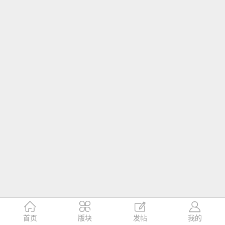




首页
版块
发帖
我的