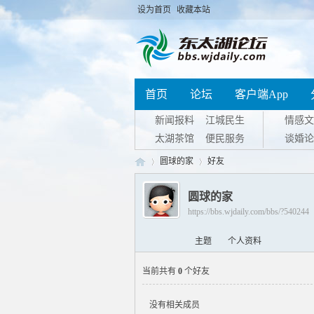
设为首页
收藏本站
首页
论坛
客户端App
新闻报料
江城民生
情感文
太湖茶馆
便民服务
谈婚论
圆球的家
好友
圆球的家
https://bbs.wjdaily.com/bbs/?540244
东
›
›
主题
个人资料
当前共有
0
个好友
没有相关成员