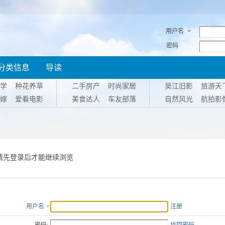
用户名
密码
分类信息
导读
学
种花养草
二手房产
时尚家居
吴江旧影
旅游天
嫁
爱看电影
美食达人
车友部落
自然风光
航拍影
请先登录后才能继续浏览
用户名
注册