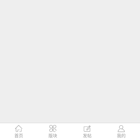




首页
版块
发帖
我的