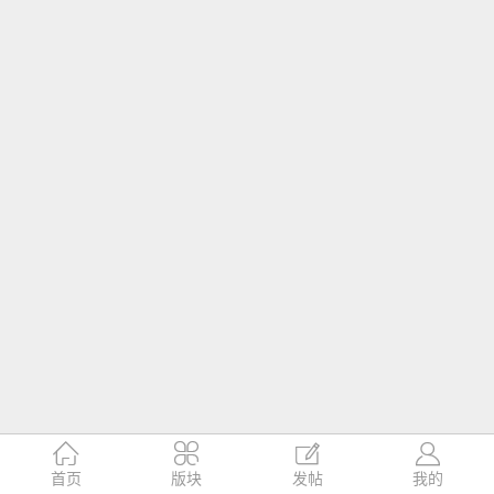




首页
版块
发帖
我的