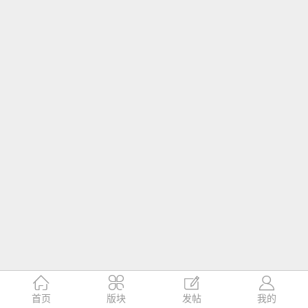




首页
版块
发帖
我的