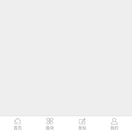




首页
版块
发帖
我的