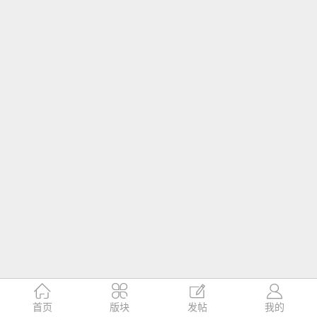




首页
版块
发帖
我的