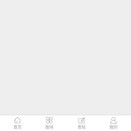




首页
版块
发帖
我的