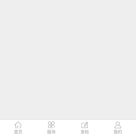




首页
版块
发帖
我的