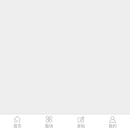




首页
版块
发帖
我的