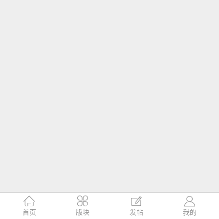




首页
版块
发帖
我的