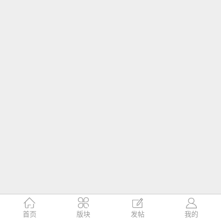




首页
版块
发帖
我的