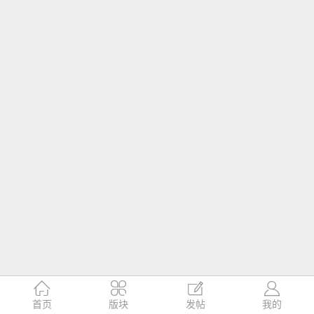




首页
版块
发帖
我的