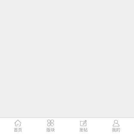




首页
版块
发帖
我的