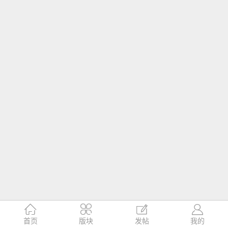




首页
版块
发帖
我的