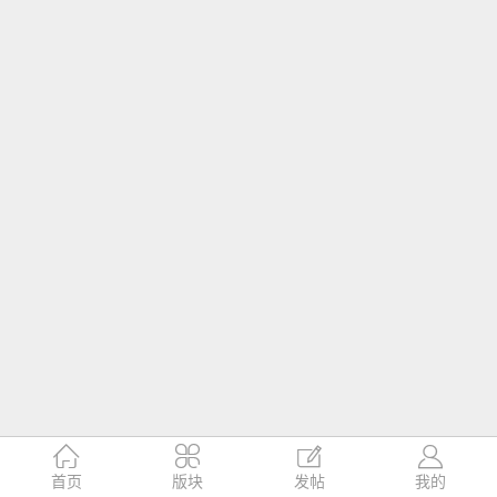




首页
版块
发帖
我的