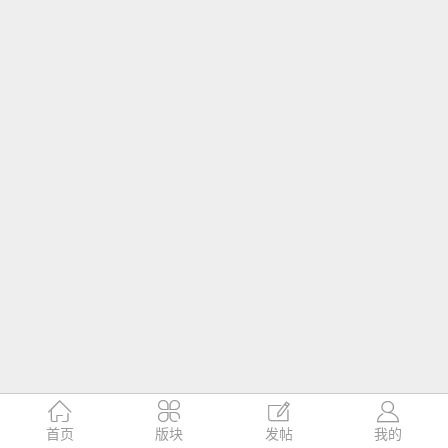




首页
版块
发帖
我的