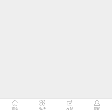




首页
版块
发帖
我的