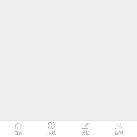




首页
版块
发帖
我的