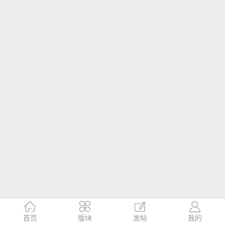




首页
版块
发帖
我的