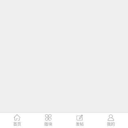




首页
版块
发帖
我的