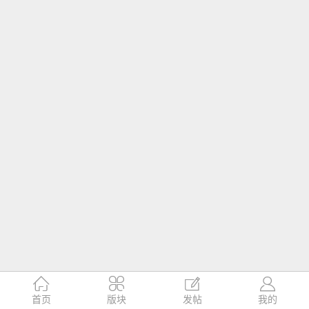




首页
版块
发帖
我的