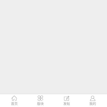




首页
版块
发帖
我的