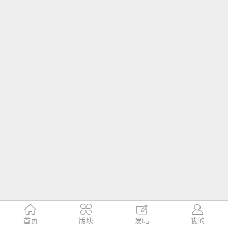




首页
版块
发帖
我的