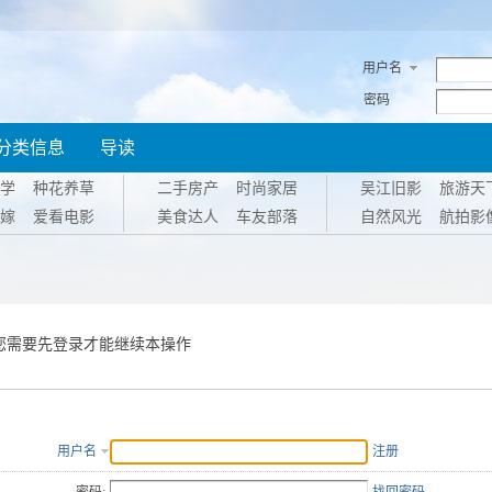
用户名
密码
分类信息
导读
学
种花养草
二手房产
时尚家居
吴江旧影
旅游天
嫁
爱看电影
美食达人
车友部落
自然风光
航拍影
您需要先登录才能继续本操作
用户名
注册