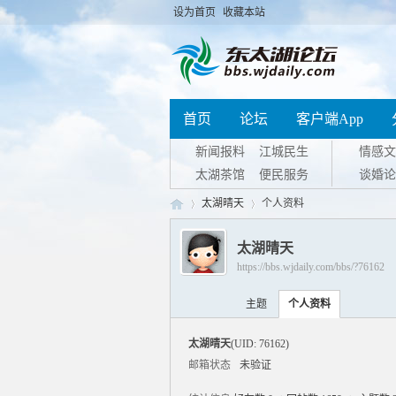
设为首页
收藏本站
首页
论坛
客户端App
新闻报料
江城民生
情感文
太湖茶馆
便民服务
谈婚论
太湖晴天
个人资料
太湖晴天
https://bbs.wjdaily.com/bbs/?76162
东
›
›
主题
个人资料
太湖晴天
(UID: 76162)
邮箱状态
未验证