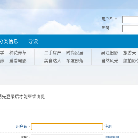
用户名
密码
分类信息
导读
学
种花养草
二手房产
时尚家居
吴江旧影
旅游天
嫁
爱看电影
美食达人
车友部落
自然风光
航拍影
请先登录后才能继续浏览
用户名
注册