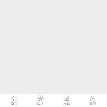




首页
版块
发帖
我的