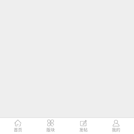




首页
版块
发帖
我的