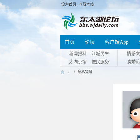
设为首页
收藏本站
首页
论坛
客户端App
新闻报料
江城民生
情感文
太湖茶馆
便民服务
谈婚论
隐私提醒
东
›
›