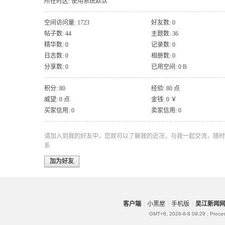
所在时区: 使用系统默认
空间访问量: 1723
好友数: 0
帖子数: 44
主题数: 36
精华数: 0
记录数: 0
日志数: 0
相册数: 0
分享数: 0
已用空间: 0 B
积分: 80
经验: 80 点
威望: 0 点
金钱: 0 ￥
买家信用: 0
卖家信用: 0
请加入到我的好友中，您就可以了解我的近况，与我一起交流，随时
系
加为好友
客户端
|
小黑屋
|
手机版
|
吴江新闻
GMT+8, 2026-8-8 09:29
, Proce