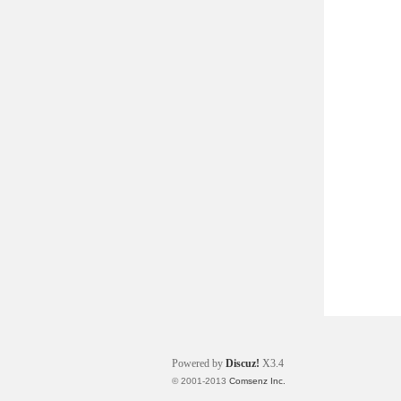
太
湖
Powered by
Discuz!
X3.4
© 2001-2013
Comsenz Inc.