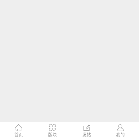




首页
版块
发帖
我的