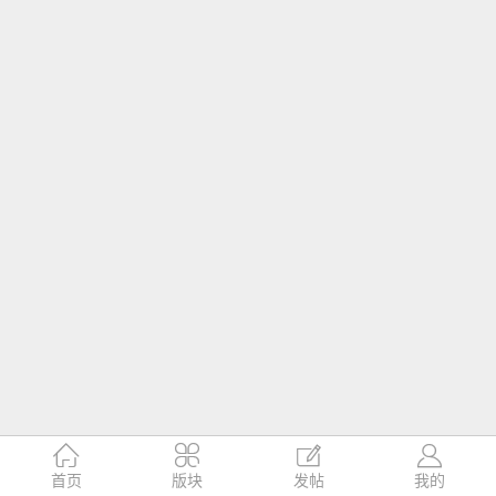




首页
版块
发帖
我的