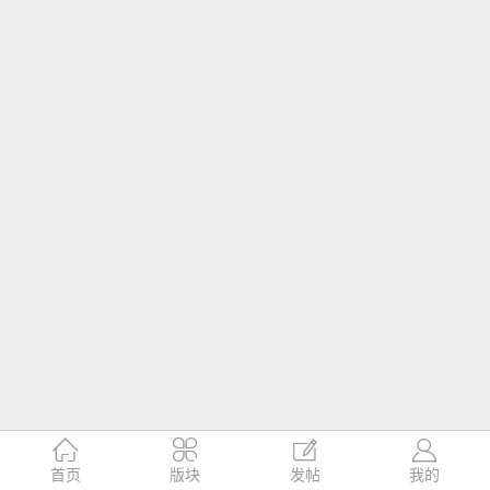




首页
版块
发帖
我的