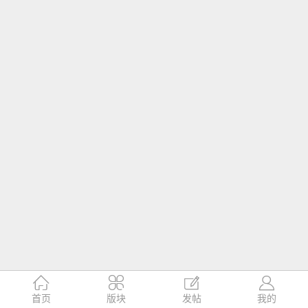




首页
版块
发帖
我的