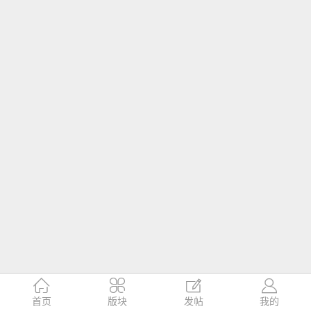




首页
版块
发帖
我的