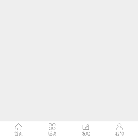




首页
版块
发帖
我的