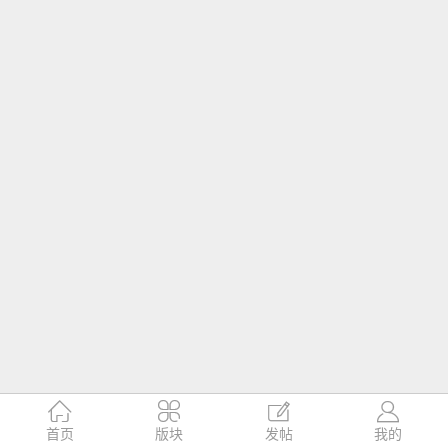




首页
版块
发帖
我的