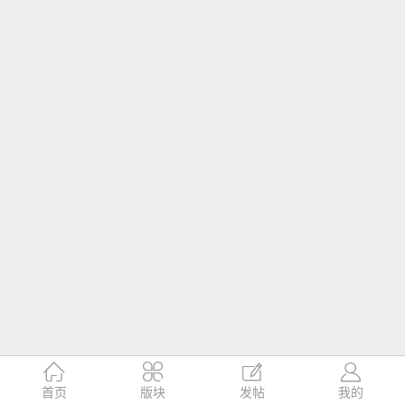




首页
版块
发帖
我的