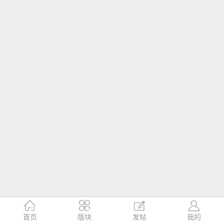




首页
版块
发帖
我的