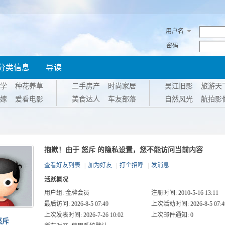
用户名
密码
分类信息
导读
学
种花养草
二手房产
时尚家居
吴江旧影
旅游天
嫁
爱看电影
美食达人
车友部落
自然风光
航拍影
抱歉！由于 怒斥 的隐私设置，您不能访问当前内容
查看好友列表
|
加为好友
|
打个招呼
|
发消息
活跃概况
用户组:
金牌会员
注册时间: 2010-5-16 13:11
最后访问: 2026-8-5 07:49
上次活动时间: 2026-8-5 07:4
上次发表时间: 2026-7-26 10:02
上次邮件通知: 0
怒斥