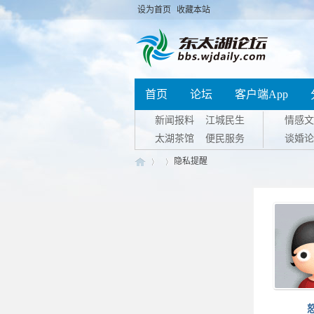
设为首页
收藏本站
首页
论坛
客户端App
新闻报料
江城民生
情感文
太湖茶馆
便民服务
谈婚论
隐私提醒
东
›
›