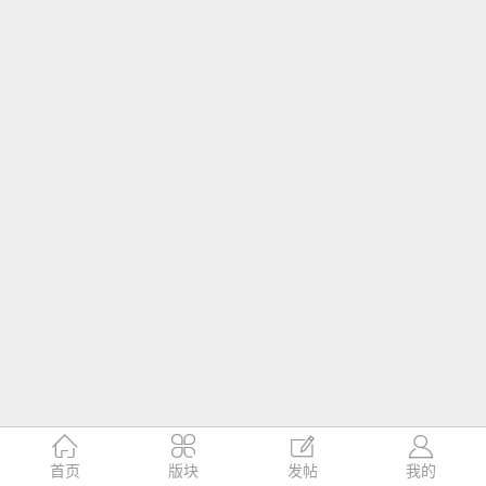




首页
版块
发帖
我的