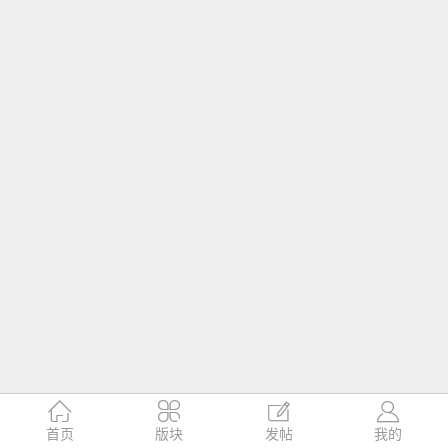




首页
版块
发帖
我的