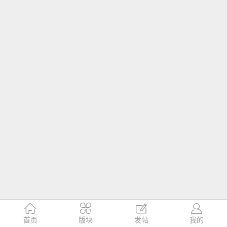




首页
版块
发帖
我的