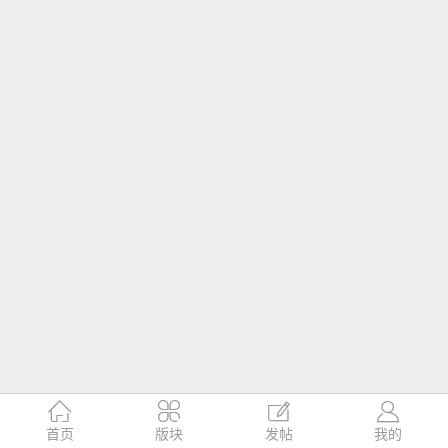




首页
版块
发帖
我的