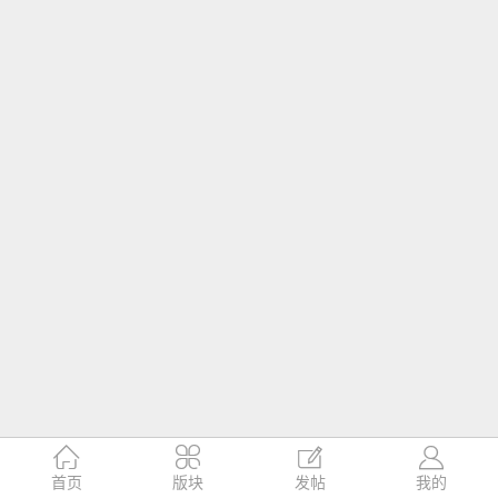




首页
版块
发帖
我的